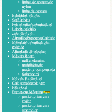
linhas de costura de
nylon
linha de costura
Estofados Staples
Sofá Molas
Ferramentas pneumáticas
Labels colchão
zíper de nylon
Algodão Protector Colchão
Materiais de embalagem
colchão
Almofada de espuma
Móveis Board
mdf melamina
mobiliário de
madeira compensada
flakeboard
Móveis Hardwares
Colagem de colagem
Fibra oca
Primavera Máquina
pocket primavera
coiler
pocket primavera
assembler