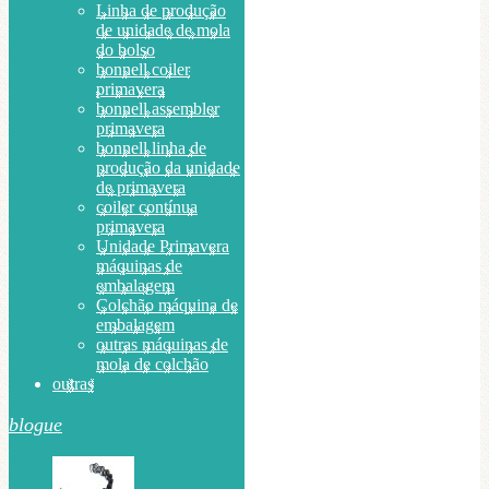
Linha de produção
de unidade de mola
do bolso
bonnell coiler
primavera
bonnell assembler
primavera
bonnell linha de
produção da unidade
de primavera
coiler contínua
primavera
Unidade Primavera
máquinas de
embalagem
Colchão máquina de
embalagem
outras máquinas de
mola de colchão
outras
blogue