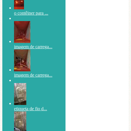
o contêiner para ...
imagem de carrega...
imagem de carrega...
etiqueta de fio d...