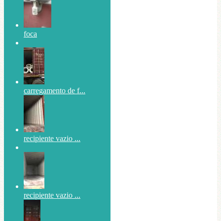
foca
carregamento de f...
recipiente vazio ...
recipiente vazio ...