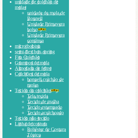
unidade de colchão de
molas
unidade de mola de
Bonnell
Unidade Primavera
bolso
Unidade Primavera
contínua
micro bobina
semi-flex box-spring
Fita Colchão
Grampos de mola
Almofada de feltro
Colchões de mola
bonnell colchão de
molas
Tecido do colchão
Tela tecida
Tecido de malha
Tecido estampado
Tecido acolchoado
Tecido não tecido
Linha de costura
Poliéster de Costura
Tópico