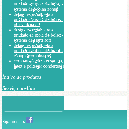
unidade de mola do bolso -
sistema de bobina zoned
design especial para a
unidade de mola do bolso -
um sistema / b
design especial para a
unidade de mola do bolso -
sistema de Hard-soft
design especial para a
unidade de mola do bolso -
espuma combinados
comparação de pu espuma,
látex e poliéster condensada
Índice de produtos
Serviço on-line
Siga-nos no: