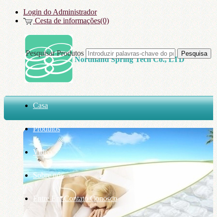
Login do Administrador
Cesta de informações(0)
Pesquisar Produtos
Northland Spring Tech Co., LTD
Casa
Produtos
Vídeo
Sobre nós
Entre Em Contato Conosco