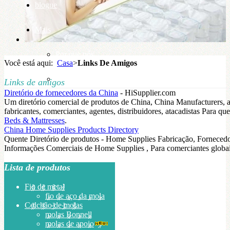
blogue
Mais
Por que nós
Você está aqui:
Casa
>
Links De Amigos
base de conhecimento
Links de amigos
Diretório de fornecedores da China
- HiSupplier.com
Um diretório comercial de produtos de China, China Manufacturers, ab
fabricantes, comerciantes, agentes, distribuidores, atacadistas Para 
Beds & Mattresses
.
China Home Supplies Products Directory
Quente Diretório de produtos - Home Supplies Fabricação, Forneced
Informações Comerciais de Home Supplies , Para comerciantes globa
Lista de produtos
Fio de metal
fio de aço da mola
Colchão de molas
molas Bonnell
molas de apoio