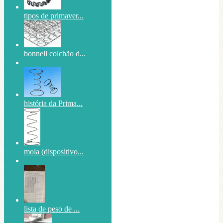
tipos de primaver...
bonnell colchão d...
história da Prima...
mola (dispositivo...
lista de peso de ...