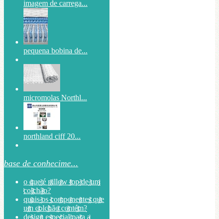
imagem de carrega...
pequena bobina de...
micromolas Northl...
northland ciff 20...
base de conhecime...
o que é pillow top de um
colchão?
quais os componentes que
um colchão contém?
design especial para a