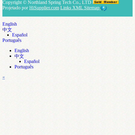
Copyright ©
Northland Spring Tech Co., LTD
Projetado por
HiSupplier.com
Links
XML
Sitemap
English
中文
Español
Português
English
中文
Español
Português
«