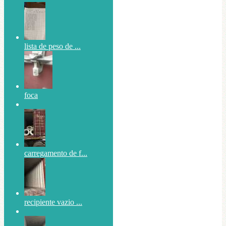
lista de peso de ...
foca
carregamento de f...
recipiente vazio ...