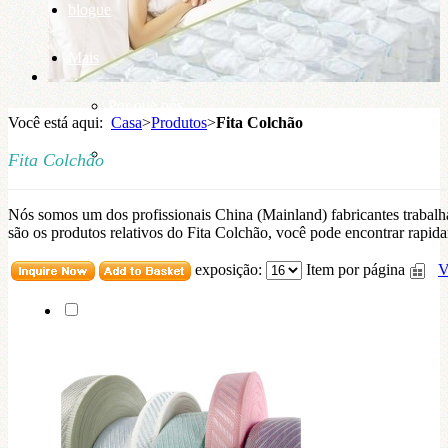
blogue
Mais
Por que nós
Você está aqui:
Casa
>
Produtos
>
Fita Colchão
base de conhecimento
Fita Colchão
Nós somos um dos profissionais China (Mainland) fabricantes traba
são os produtos relativos do Fita Colchão, você pode encontrar rapida
exposição:
Item por página
V