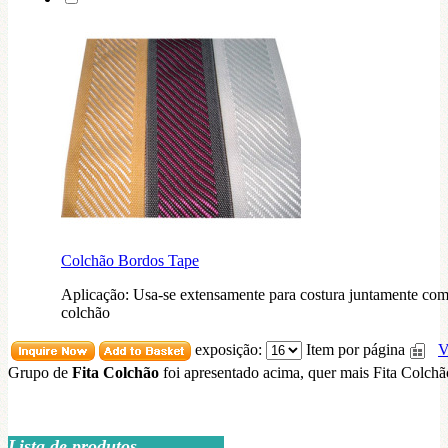
Colchão Bordos Tape
Aplicação: Usa-se extensamente para costura juntamente com
colchão
exposição:
Item por página
V
Grupo de
Fita Colchão
foi apresentado acima, quer mais Fita Colch
Lista de produtos