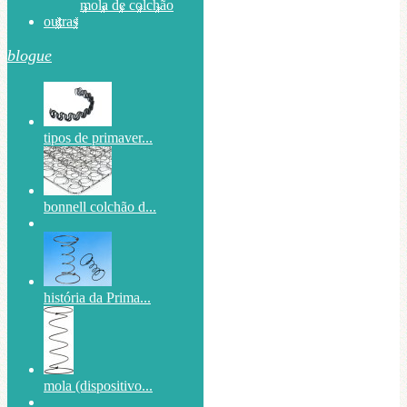
mola de colchão
outras
blogue
tipos de primaver...
bonnell colchão d...
história da Prima...
mola (dispositivo...