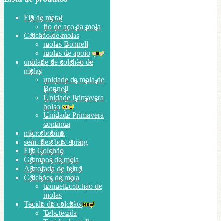
Fio de metal
fio de aço da mola
Colchão de molas
molas Bonnell
molas de apoio
unidade de colchão de
molas
unidade de mola de
Bonnell
Unidade Primavera
bolso
Unidade Primavera
contínua
micro bobina
semi-flex box-spring
Fita Colchão
Grampos de mola
Almofada de feltro
Colchões de mola
bonnell colchão de
molas
Tecido do colchão
Tela tecida