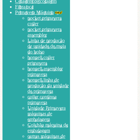
Colagem de colagem
Fibra oca
Primavera Máquina
pocket primavera
coiler
pocket primavera
assembler
Linha de produção
de unidade de mola
do bolso
bonnell coiler
primavera
bonnell assembler
primavera
bonnell linha de
produção da unidade
de primavera
coiler contínua
primavera
Unidade Primavera
máquinas de
embalagem
Colchão máquina de
embalagem
outras máquinas de