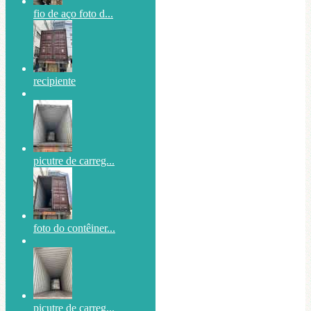
fio de aço foto d...
recipiente
picutre de carreg...
foto do contêiner...
picutre de carreg...