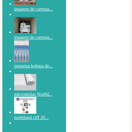
imagem de carrega...
imagem de carrega...
pequena bobina de...
micromolas Northl...
northland ciff 20...