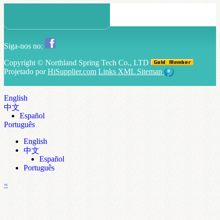
Siga-nos no:
Copyright ©
Northland Spring Tech Co., LTD
Projetado por
HiSupplier.com
Links
XML
Sitemap
English
中文
Español
Português
English
中文
Español
Português
«