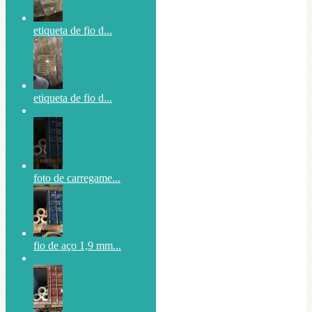
etiqueta de fio d...
etiqueta de fio d...
foto de carregame...
fio de aço 1,9 mm...