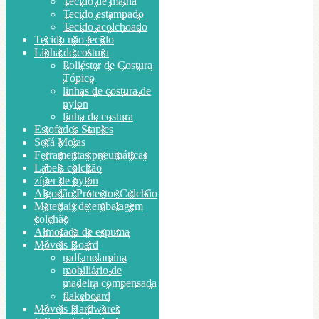
Tecido de malha
Tecido estampado
Tecido acolchoado
Tecido não tecido
Linha de costura
Poliéster de Costura
Tópico
linhas de costura de
nylon
linha de costura
Estofados Staples
Sofá Molas
Ferramentas pneumáticas
Labels colchão
zíper de nylon
Algodão Protector Colchão
Materiais de embalagem
colchão
Almofada de espuma
Móveis Board
mdf melamina
mobiliário de
madeira compensada
flakeboard
Móveis Hardwares