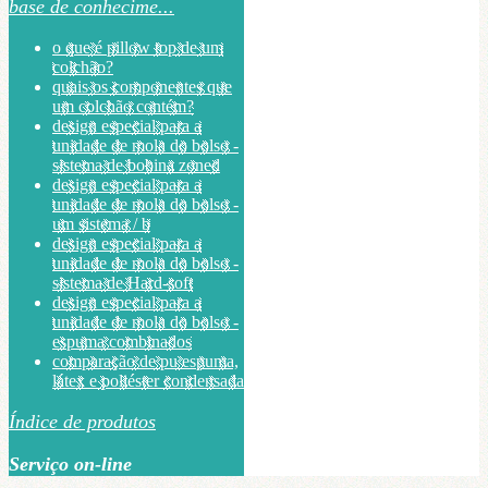
base de conhecime...
o que é pillow top de um
colchão?
quais os componentes que
um colchão contém?
design especial para a
unidade de mola do bolso -
sistema de bobina zoned
design especial para a
unidade de mola do bolso -
um sistema / b
design especial para a
unidade de mola do bolso -
sistema de Hard-soft
design especial para a
unidade de mola do bolso -
espuma combinados
comparação de pu espuma,
látex e poliéster condensada
Índice de produtos
Serviço on-line