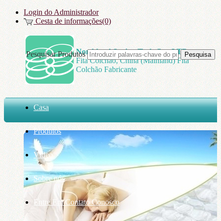
Login do Administrador
Cesta de informações(0)
Northland Spring Tech Co., LTD
Pesquisar Produtos
Fita Colchão, China (Mainland) Fita
Colchão Fabricante
Casa
Produtos
Vídeo
Sobre nós
Entre Em Contato Conosco