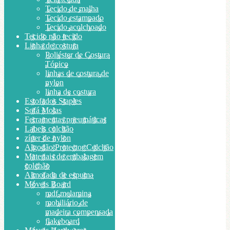
Tecido de malha
Tecido estampado
Tecido acolchoado
Tecido não tecido
Linha de costura
Poliéster de Costura
Tópico
linhas de costura de
nylon
linha de costura
Estofados Staples
Sofá Molas
Ferramentas pneumáticas
Labels colchão
zíper de nylon
Algodão Protector Colchão
Materiais de embalagem
colchão
Almofada de espuma
Móveis Board
mdf melamina
mobiliário de
madeira compensada
flakeboard