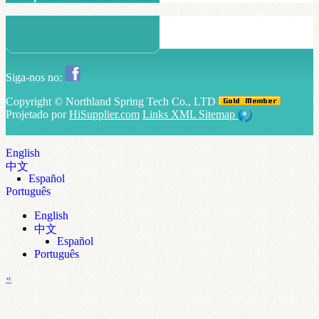
Siga-nos no:
Copyright ©
Northland Spring Tech Co., LTD
Projetado por
HiSupplier.com
Links
XML
Sitemap
English
中文
Español
Português
English
中文
Español
Português
«