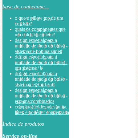
base de conhecime...
o que é pillow top de um
colchão?
quais os componentes que
um colchão contém?
design especial para a
unidade de mola do bolso -
sistema de bobina zoned
design especial para a
unidade de mola do bolso -
um sistema / b
design especial para a
unidade de mola do bolso -
sistema de Hard-soft
design especial para a
unidade de mola do bolso -
espuma combinados
comparação de pu espuma,
látex e poliéster condensada
Índice de produtos
Serviço on-line