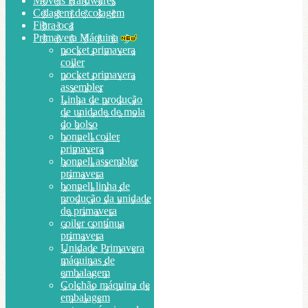
Móveis Hardwares
Colagem de colagem
Fibra oca
Primavera Máquina
pocket primavera
coiler
pocket primavera
assembler
Linha de produção
de unidade de mola
do bolso
bonnell coiler
primavera
bonnell assembler
primavera
bonnell linha de
produção da unidade
de primavera
coiler contínua
primavera
Unidade Primavera
máquinas de
embalagem
Colchão máquina de
embalagem