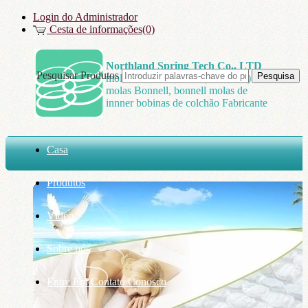
Login do Administrador
Cesta de informações(0)
Northland Spring Tech Co., LTD
Pesquisar Produtos
molas Bonnell, China (Mainland)
molas Bonnell, bonnell molas de
innner bobinas de colchão Fabricante
Casa
Produtos
Vídeo
Sobre nós
Entre Em Contato Conosco