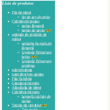
Lista de produtos
Fio de metal
fio de aço da mola
Colchão de molas
molas Bonnell
molas de apoio
unidade de colchão de
molas
unidade de mola de
Bonnell
Unidade Primavera
bolso
Unidade Primavera
contínua
micro bobina
semi-flex box-spring
Fita Colchão
Grampos de mola
Almofada de feltro
Colchões de mola
bonnell colchão de
molas
Tecido do colchão
Tela tecida