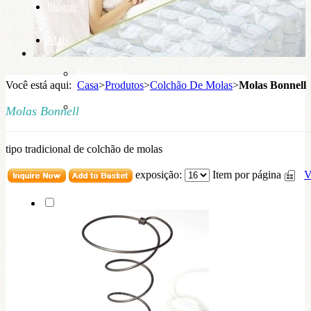
blogue
Mais
Por que nós
Você está aqui:
Casa
>
Produtos
>
Colchão De Molas
>
Molas Bonnell
base de conhecimento
Molas Bonnell
tipo tradicional de colchão de molas
exposição:
Item por página
V