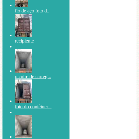
fio de aço foto d...
recipiente
picutre de carreg...
foto do contêiner...