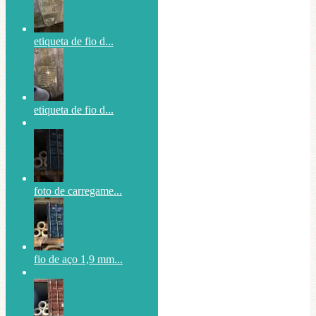
etiqueta de fio d...
etiqueta de fio d...
foto de carregame...
fio de aço 1,9 mm...