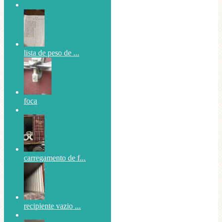
lista de peso de ...
foca
carregamento de f...
recipiente vazio ...