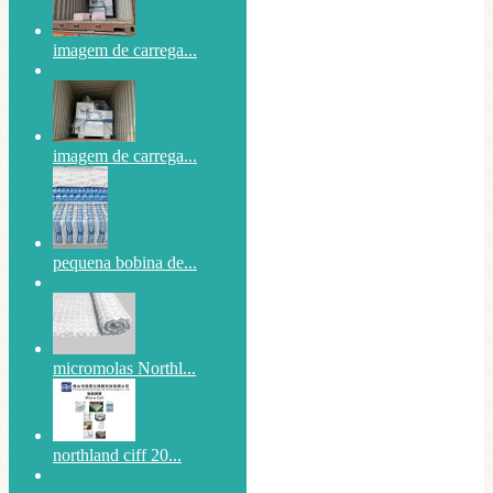
imagem de carrega...
imagem de carrega...
pequena bobina de...
micromolas Northl...
northland ciff 20...