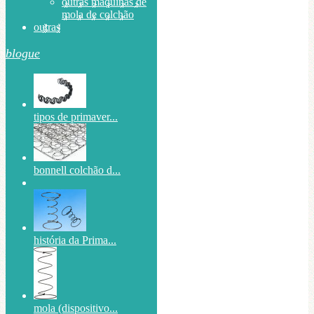
outras máquinas de
mola de colchão
outras
blogue
tipos de primaver...
bonnell colchão d...
história da Prima...
mola (dispositivo...