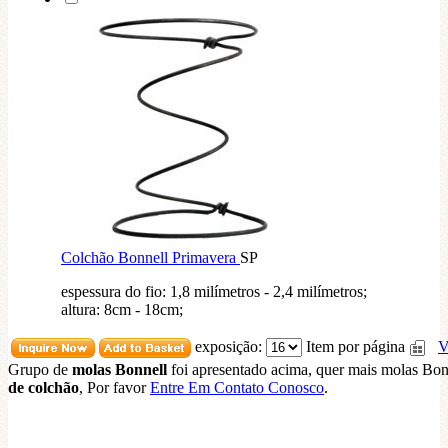
Colchão Bonnell Primavera
SP
espessura do fio: 1,8 milímetros - 2,4 milímetros;
altura: 8cm - 18cm;
exposição:
Item por página
V
Grupo de
molas Bonnell
foi apresentado acima, quer mais molas Bo
de colchão
, Por favor
Entre Em Contato Conosco
.