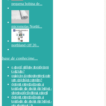
pequena bobina de...
micromolas Northl...
northland ciff 20...
base de conhecime...
o que é pillow top de um
colchão?
quais os componentes que
um colchão contém?
design especial para a
unidade de mola do bolso -
sistema de bobina zoned
design especial para a
unidade de mola do bolso -
um sistema / b