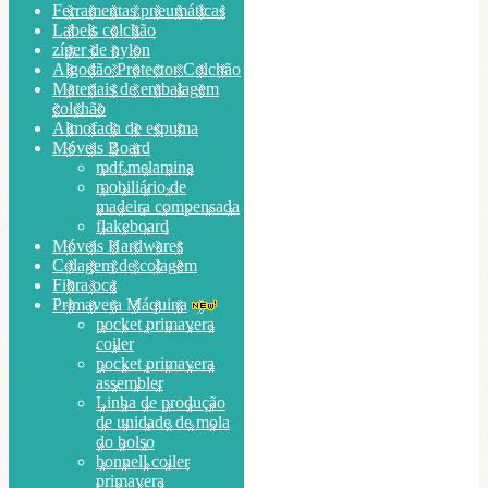
Ferramentas pneumáticas
Labels colchão
zíper de nylon
Algodão Protector Colchão
Materiais de embalagem
colchão
Almofada de espuma
Móveis Board
mdf melamina
mobiliário de
madeira compensada
flakeboard
Móveis Hardwares
Colagem de colagem
Fibra oca
Primavera Máquina
pocket primavera
coiler
pocket primavera
assembler
Linha de produção
de unidade de mola
do bolso
bonnell coiler
primavera