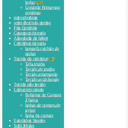
bolso
Unidade Primavera
contínua
micro bobina
semi-flex box-spring
Fita Colchão
Grampos de mola
Almofada de feltro
Colchões de mola
bonnell colchão de
molas
Tecido do colchão
Tela tecida
Tecido de malha
Tecido estampado
Tecido acolchoado
Tecido não tecido
Linha de costura
Poliéster de Costura
Tópico
linhas de costura de
nylon
linha de costura
Estofados Staples
Sofá Molas