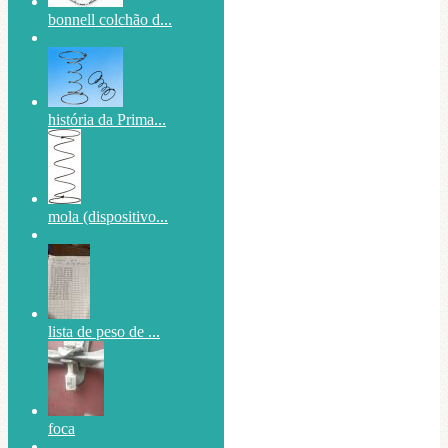
bonnell colchão d...
história da Prima...
mola (dispositivo...
lista de peso de ...
foca