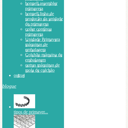
bonnell assembler
primavera
bonnell linha de
produção da unidade
de primavera
coiler contínua
primavera
Unidade Primavera
máquinas de
embalagem
Colchão máquina de
embalagem
outras máquinas de
mola de colchão
outras
blogue
tipos de primaver...