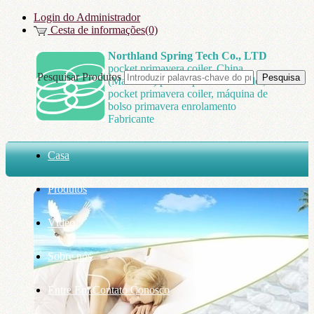
Login do Administrador
Cesta de informações(0)
Northland Spring Tech Co., LTD
pocket primavera coiler, China
Pesquisar Produtos
(Mainland) pocket primavera coiler,
pocket primavera coiler, máquina de
bolso primavera enrolamento
Fabricante
Casa
Produtos
Vídeo
Sobre nós
Entre Em Contato Conosco