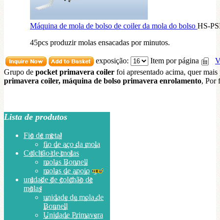
Máquina de mola de bolso de coiler da mola do bolso
HS-P
45pcs produzir molas ensacadas por minutos.
exposição:
Item por página
V
Grupo de
pocket primavera coiler
foi apresentado acima, quer mais
primavera coiler, máquina de bolso primavera enrolamento
, Por
Lista de produtos
Fio de metal
fio de aço da mola
Colchão de molas
molas Bonnell
molas de apoio
unidade de colchão de
molas
unidade de mola de
Bonnell
Unidade Primavera