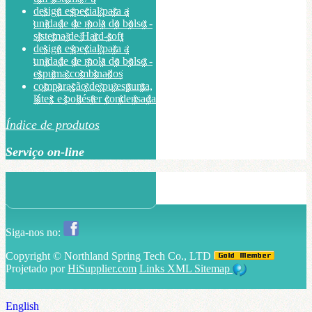
design especial para a
unidade de mola do bolso -
sistema de Hard-soft
design especial para a
unidade de mola do bolso -
espuma combinados
comparação de pu espuma,
látex e poliéster condensada
Índice de produtos
Serviço on-line
Siga-nos no:
Copyright ©
Northland Spring Tech Co., LTD
Projetado por
HiSupplier.com
Links
XML
Sitemap
English