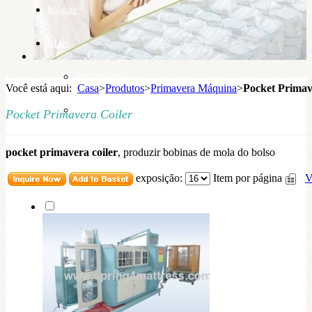
blogue
Mais
Por que nós
Você está aqui:
Casa
>
Produtos
>
Primavera Máquina
>
Pocket Primav
base de conhecimento
Pocket Primavera Coiler
pocket primavera coiler
, produzir bobinas de mola do bolso
exposição:
Item por página
V