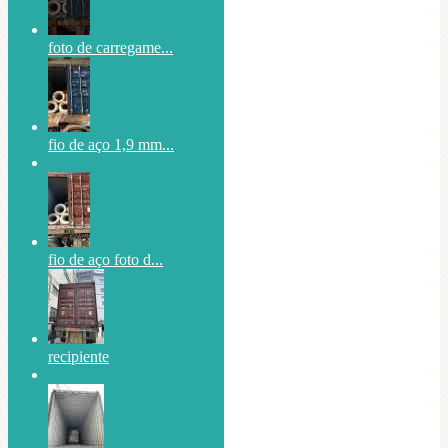
foto de carregame...
fio de aço 1,9 mm...
fio de aço foto d...
recipiente