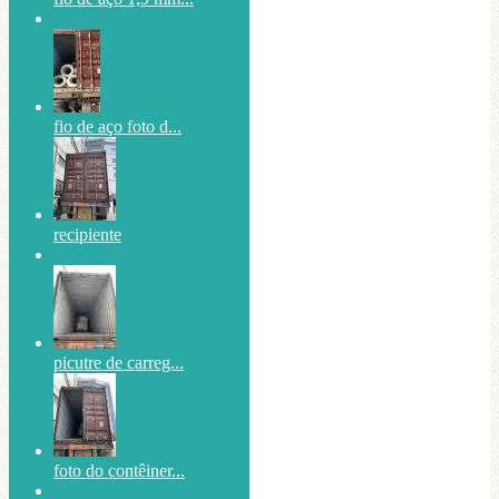
fio de aço foto d...
recipiente
picutre de carreg...
foto do contêiner...