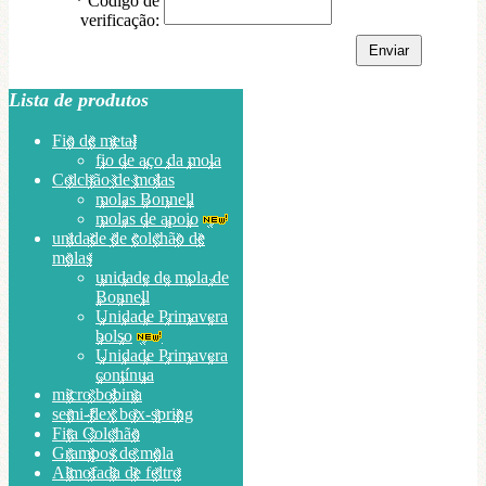
*
Código de
verificação:
Lista de produtos
Fio de metal
fio de aço da mola
Colchão de molas
molas Bonnell
molas de apoio
unidade de colchão de
molas
unidade de mola de
Bonnell
Unidade Primavera
bolso
Unidade Primavera
contínua
micro bobina
semi-flex box-spring
Fita Colchão
Grampos de mola
Almofada de feltro