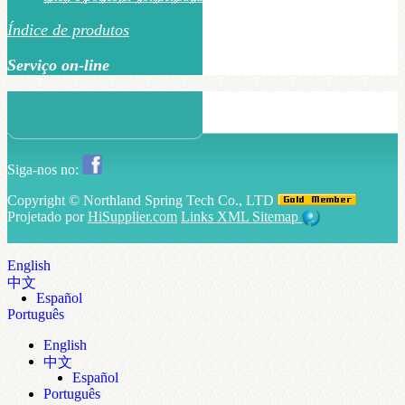
Índice de produtos
Serviço on-line
Siga-nos no:
Copyright ©
Northland Spring Tech Co., LTD
Projetado por
HiSupplier.com
Links
XML
Sitemap
English
中文
Español
Português
English
中文
Español
Português