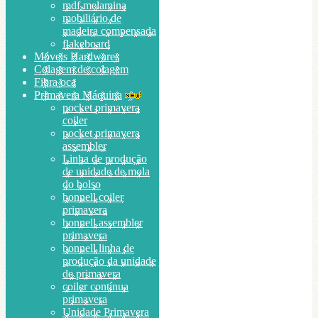
mdf melamina
mobiliário de
madeira compensada
flakeboard
Móveis Hardwares
Colagem de colagem
Fibra oca
Primavera Máquina
pocket primavera
coiler
pocket primavera
assembler
Linha de produção
de unidade de mola
do bolso
bonnell coiler
primavera
bonnell assembler
primavera
bonnell linha de
produção da unidade
de primavera
coiler contínua
primavera
Unidade Primavera