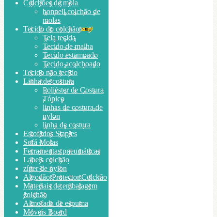
Colchões de mola
bonnell colchão de
molas
Tecido do colchão
Tela tecida
Tecido de malha
Tecido estampado
Tecido acolchoado
Tecido não tecido
Linha de costura
Poliéster de Costura
Tópico
linhas de costura de
nylon
linha de costura
Estofados Staples
Sofá Molas
Ferramentas pneumáticas
Labels colchão
zíper de nylon
Algodão Protector Colchão
Materiais de embalagem
colchão
Almofada de espuma
Móveis Board