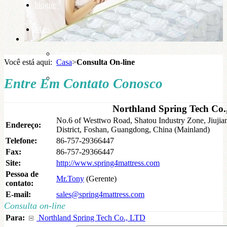
blogue
Mais
Por que nós
Você está aqui:
Casa
>
Consulta On-line
base de conhecimento
Entre Em Contato Conosco
Northland Spring Tech Co
No.6 of Westtwo Road, Shatou Industry Zone, Jiuji
Endereço:
District, Foshan, Guangdong, China (Mainland)
Telefone:
86-757-29366447
Fax:
86-757-29366447
Site:
http://www.spring4mattress.com
Pessoa de
Mr.Tony
(Gerente)
contato:
E-mail:
sales@spring4mattress.com
Consulta on-line
Para:
Northland Spring Tech Co., LTD