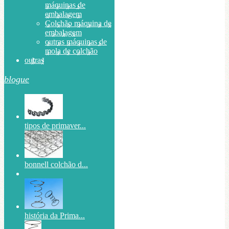
máquinas de
embalagem
Colchão máquina de
embalagem
outras máquinas de
mola de colchão
outras
blogue
tipos de primaver...
bonnell colchão d...
história da Prima...