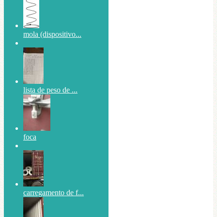
mola (dispositivo...
lista de peso de ...
foca
carregamento de f...