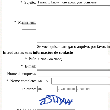
*
Sujeito:
*
Mensagem:
Se você quiser carregar o arquivo, por favor, t
Introduza as suas informações de contacto
*
País:
*
E-mail:
Nome da empresa:
*
Nome completo:
-
-
Telefone: