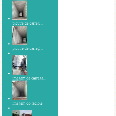
picutre de carreg...
picutre de carreg...
imagem de carrega...
imagem do recipie...