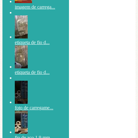
imagem de carrega...
etiqueta de fio d...
etiqueta de fio d...
foto de carregame...
fio de aço 1,9 mm...