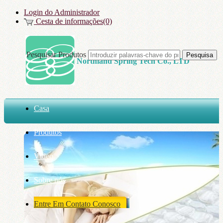
Login do Administrador
Cesta de informações(0)
Pesquisar Produtos
Northland Spring Tech Co., LTD
Casa
Produtos
Vídeo
Sobre nós
Entre Em Contato Conosco