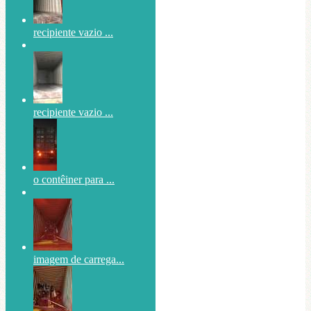
recipiente vazio ...
recipiente vazio ...
o contêiner para ...
imagem de carrega...