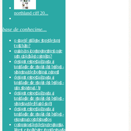
northland ciff 20...
base de conhecime...
o que é pillow top de um
colchão?
quais os componentes que
um colchão contém?
design especial para a
unidade de mola do bolso -
sistema de bobina zoned
design especial para a
unidade de mola do bolso -
um sistema / b
design especial para a
unidade de mola do bolso -
sistema de Hard-soft
design especial para a
unidade de mola do bolso -
espuma combinados
comparação de pu espuma,
látex e poliéster condensada