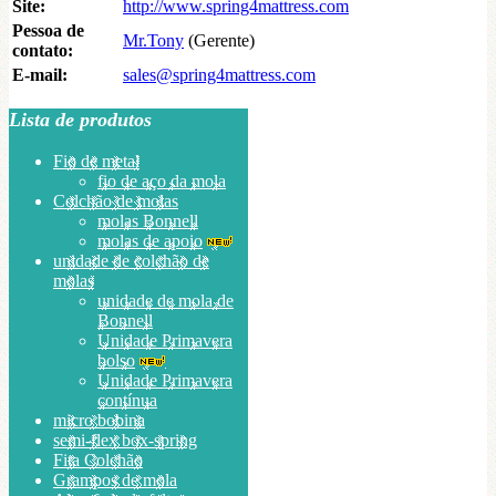
Site:
http://www.spring4mattress.com
Pessoa de
Mr.Tony
(Gerente)
contato:
E-mail:
sales@spring4mattress.com
Lista de produtos
Fio de metal
fio de aço da mola
Colchão de molas
molas Bonnell
molas de apoio
unidade de colchão de
molas
unidade de mola de
Bonnell
Unidade Primavera
bolso
Unidade Primavera
contínua
micro bobina
semi-flex box-spring
Fita Colchão
Grampos de mola