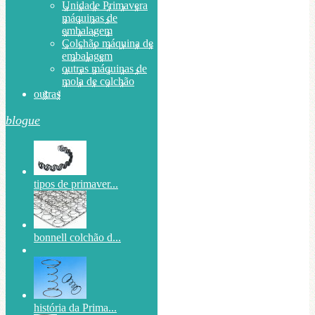
Unidade Primavera
máquinas de
embalagem
Colchão máquina de
embalagem
outras máquinas de
mola de colchão
outras
blogue
tipos de primaver...
bonnell colchão d...
história da Prima...