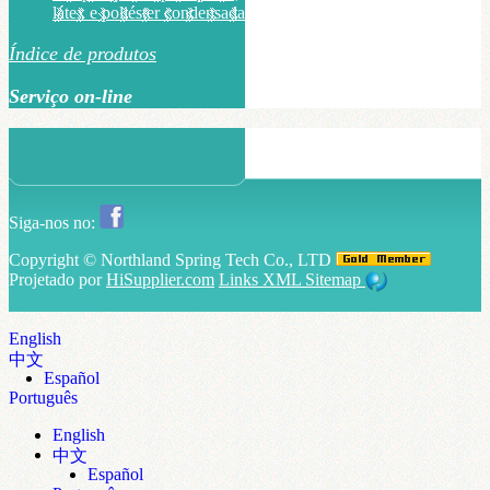
látex e poliéster condensada
Índice de produtos
Serviço on-line
Siga-nos no:
Copyright ©
Northland Spring Tech Co., LTD
Projetado por
HiSupplier.com
Links
XML
Sitemap
English
中文
Español
Português
English
中文
Español