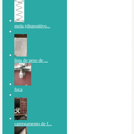
mola (dispositivo...
lista de peso de ...
foca
carregamento de f...