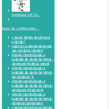
northland ciff 20...
base de conhecime...
o que é pillow top de um
colchão?
quais os componentes que
um colchão contém?
design especial para a
unidade de mola do bolso -
sistema de bobina zoned
design especial para a
unidade de mola do bolso -
um sistema / b
design especial para a
unidade de mola do bolso -
sistema de Hard-soft
design especial para a
unidade de mola do bolso -
espuma combinados
comparação de pu espuma,