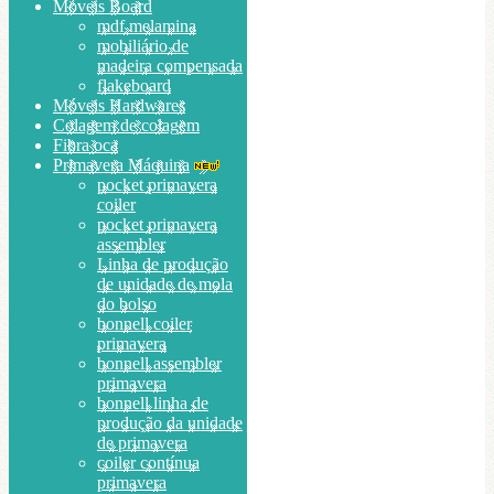
Móveis Board
mdf melamina
mobiliário de
madeira compensada
flakeboard
Móveis Hardwares
Colagem de colagem
Fibra oca
Primavera Máquina
pocket primavera
coiler
pocket primavera
assembler
Linha de produção
de unidade de mola
do bolso
bonnell coiler
primavera
bonnell assembler
primavera
bonnell linha de
produção da unidade
de primavera
coiler contínua
primavera