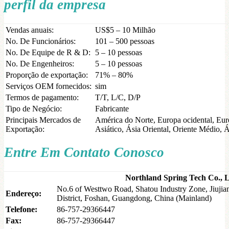
perfil da empresa
Vendas anuais:
US$5 – 10 Milhão
No. De Funcionários:
101 – 500 pessoas
No. De Equipe de R & D:
5 – 10 pessoas
No. De Engenheiros:
5 – 10 pessoas
Proporção de exportação:
71% – 80%
Serviços OEM fornecidos:
sim
Termos de pagamento:
T/T, L/C, D/P
Tipo de Negócio:
Fabricante
Principais Mercados de
América do Norte, Europa ocidental, Eur
Exportação:
Asiático, Ásia Oriental, Oriente Médio, Á
Entre Em Contato Conosco
Northland Spring Tech Co.,
No.6 of Westtwo Road, Shatou Industry Zone, Jiuji
Endereço:
District, Foshan, Guangdong, China (Mainland)
Telefone:
86-757-29366447
Fax:
86-757-29366447