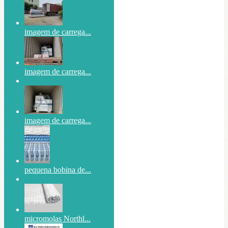
imagem de carrega...
imagem de carrega...
imagem de carrega...
pequena bobina de...
micromolas Northl...