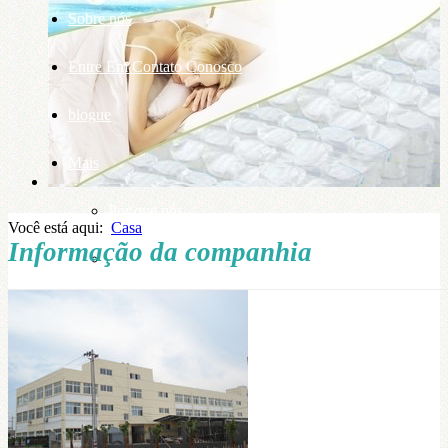
Sobre nós
Entre Em Contato Conosco
blogue
Mais
Por que nós
Você está aqui:
Casa
Informação da companhia
base de conhecimento