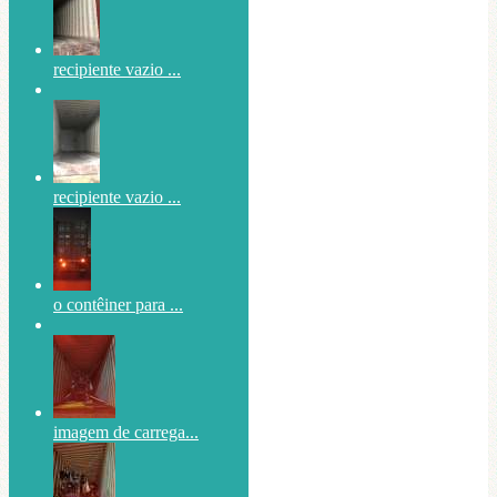
recipiente vazio ...
recipiente vazio ...
o contêiner para ...
imagem de carrega...