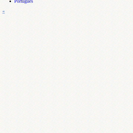
Português
«