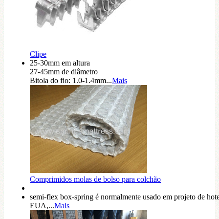
Clipe
25-30mm em altura
27-45mm de diâmetro
Bitola do fio: 1.0-1.4mm...
Mais
Comprimidos molas de bolso para colchão
semi-flex box-spring é normalmente usado em projeto de hot
EUA,...
Mais