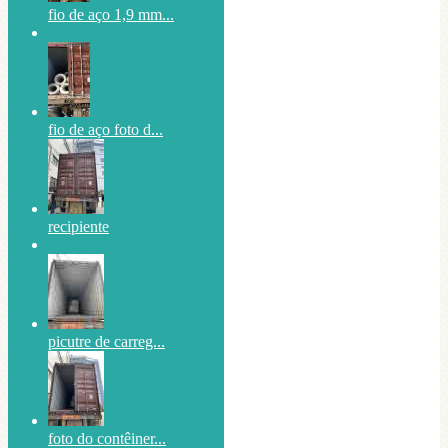
fio de aço 1,9 mm...
fio de aço foto d...
recipiente
picutre de carreg...
foto do contêiner...