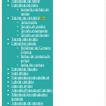
Almofada de feltro
Colchões de mola
bonnell colchão de
molas
Tecido do colchão
Tela tecida
Tecido de malha
Tecido estampado
Tecido acolchoado
Tecido não tecido
Linha de costura
Poliéster de Costura
Tópico
linhas de costura de
nylon
linha de costura
Estofados Staples
Sofá Molas
Ferramentas pneumáticas
Labels colchão
zíper de nylon
Algodão Protector Colchão
Materiais de embalagem
colchão
Almofada de espuma