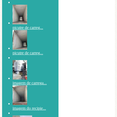
picutre de carreg...
picutre de carreg...
imagem de carrega...
imagem do recipie...