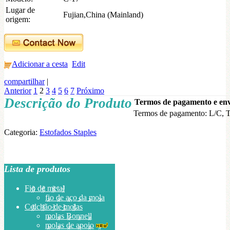
Lugar de
Fujian,China (Mainland)
origem:
Adicionar a cesta
Edit
compartilhar
|
Anterior
1
2
3
4
5
6
7
Próximo
Descrição do Produto
Termos de pagamento e env
Termos de pagamento:
L/C, 
Categoria:
Estofados Staples
Lista de produtos
Fio de metal
fio de aço da mola
Colchão de molas
molas Bonnell
molas de apoio