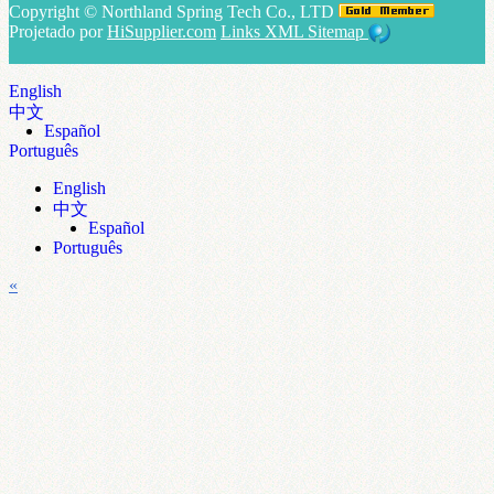
Copyright ©
Northland Spring Tech Co., LTD
Projetado por
HiSupplier.com
Links
XML
Sitemap
English
中文
Español
Português
English
中文
Español
Português
«