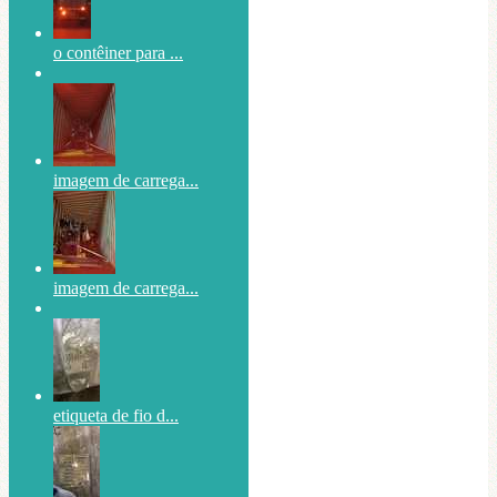
o contêiner para ...
imagem de carrega...
imagem de carrega...
etiqueta de fio d...