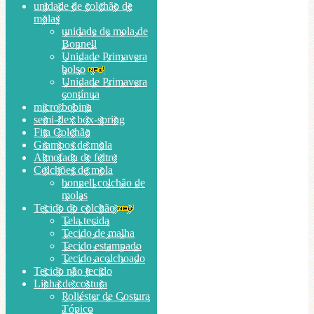
unidade de colchão de
molas
unidade de mola de
Bonnell
Unidade Primavera
bolso
Unidade Primavera
contínua
micro bobina
semi-flex box-spring
Fita Colchão
Grampos de mola
Almofada de feltro
Colchões de mola
bonnell colchão de
molas
Tecido do colchão
Tela tecida
Tecido de malha
Tecido estampado
Tecido acolchoado
Tecido não tecido
Linha de costura
Poliéster de Costura
Tópico