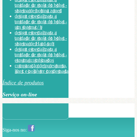
unidade de mola do bolso -
sistema de bobina zoned
design especial para a
unidade de mola do bolso -
um sistema / b
design especial para a
unidade de mola do bolso -
sistema de Hard-soft
design especial para a
unidade de mola do bolso -
espuma combinados
comparação de pu espuma,
látex e poliéster condensada
Índice de produtos
Serviço on-line
Siga-nos no: