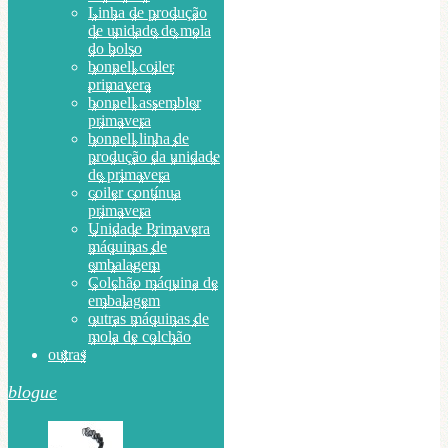
Linha de produção
de unidade de mola
do bolso
bonnell coiler
primavera
bonnell assembler
primavera
bonnell linha de
produção da unidade
de primavera
coiler contínua
primavera
Unidade Primavera
máquinas de
embalagem
Colchão máquina de
embalagem
outras máquinas de
mola de colchão
outras
blogue