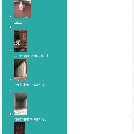
foca
carregamento de f...
recipiente vazio ...
recipiente vazio ...