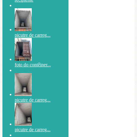
picutre de carreg...
foto do contêiner...
picutre de carreg...
picutre de carreg...