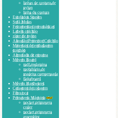
linhas de costura de
nylon
linha de costura
Estofados Staples
Sofá Molas
Ferramentas pneumáticas
Labels colchão
zíper de nylon
Algodão Protector Colchão
Materiais de embalagem
colchão
Almofada de espuma
Móveis Board
mdf melamina
mobiliário de
madeira compensada
flakeboard
Móveis Hardwares
Colagem de colagem
Fibra oca
Primavera Máquina
pocket primavera
coiler
pocket primavera
assembler