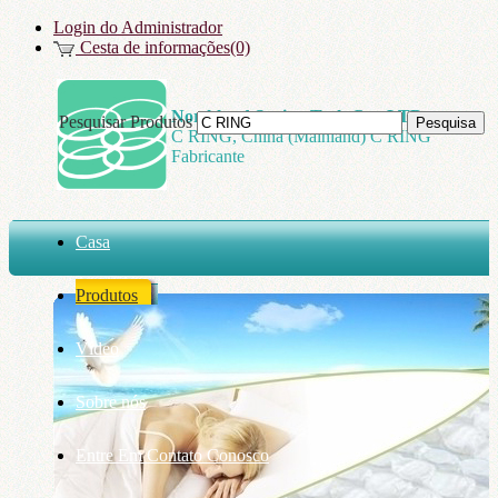
Login do Administrador
Cesta de informações(0)
Northland Spring Tech Co., LTD
Pesquisar Produtos
C RING, China (Mainland) C RING
Fabricante
Casa
Produtos
Vídeo
Sobre nós
Entre Em Contato Conosco