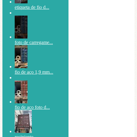
etiqueta de fio d...
foto de carregame...
fio de aço 1,9 mm...
fio de aço foto d...
recipiente