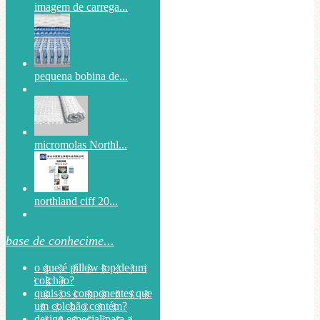
imagem de carrega...
pequena bobina de...
micromolas Northl...
northland ciff 20...
base de conhecime...
o que é pillow top de um
colchão?
quais os componentes que
um colchão contém?
design especial para a