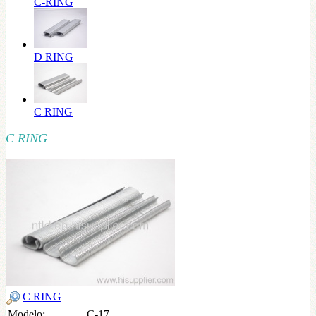
C-RING
D RING
C RING
C RING
C RING
Modelo:
C-17