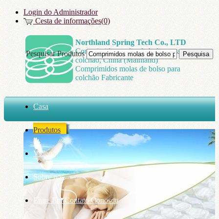
Login do Administrador
Cesta de informações(0)
Northland Spring Tech Co., LTD
Comprimidos molas de bolso para
Pesquisar Produtos
colchão, China (Mainland)
Comprimidos molas de bolso para
colchão Fabricante
Casa
Produtos
Vídeo
Sobre nós
Entre Em Contato Conosco