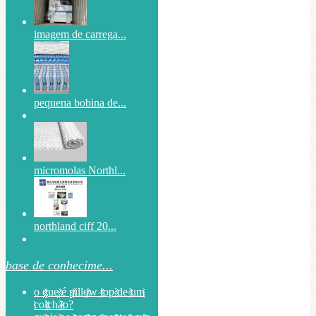
imagem de carrega...
pequena bobina de...
micromolas Northl...
northland ciff 20...
base de conhecime...
o que é pillow top de um
colchão?