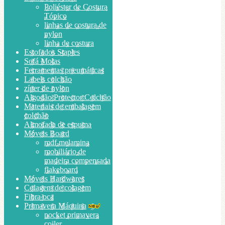
Poliéster de Costura
Tópico
linhas de costura de
nylon
linha de costura
Estofados Staples
Sofá Molas
Ferramentas pneumáticas
Labels colchão
zíper de nylon
Algodão Protector Colchão
Materiais de embalagem
colchão
Almofada de espuma
Móveis Board
mdf melamina
mobiliário de
madeira compensada
flakeboard
Móveis Hardwares
Colagem de colagem
Fibra oca
Primavera Máquina
pocket primavera
coiler