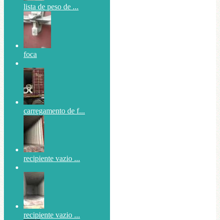
lista de peso de ...
foca
carregamento de f...
recipiente vazio ...
recipiente vazio ...