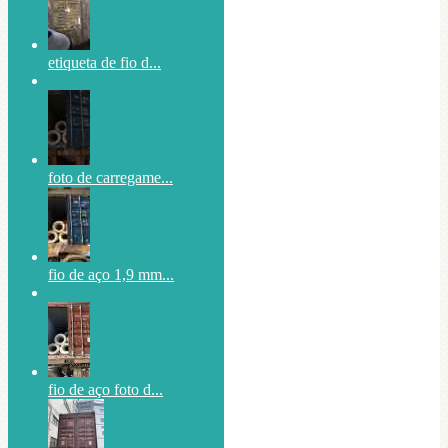
etiqueta de fio d...
foto de carregame...
fio de aço 1,9 mm...
fio de aço foto d...