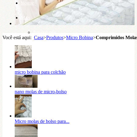
blogue
Mais
Por que nós
Você está aqui:
Casa
>
Produtos
>
Micro Bobina
>
Comprimidos Molas
base de conhecimento
micro bobina para colchão
nano molas de micro-bolso
Micro molas de bolso para...