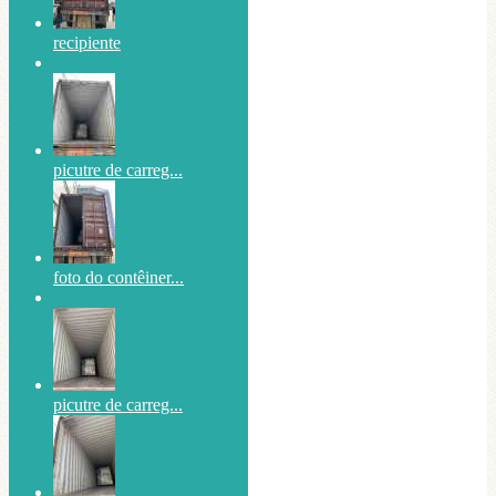
recipiente
picutre de carreg...
foto do contêiner...
picutre de carreg...