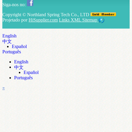
Siga-nos no:
Copyright ©
Northland Spring Tech Co., LTD
Projetado por
HiSupplier.com
Links
XML
Sitemap
English
中文
Español
Português
English
中文
Español
Português
«