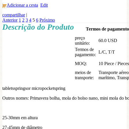
Adicionar a cesta
Edit
compartilhar
|
Anterior
1
2
3
4
5
6
Próximo
Descrição do Produto
Termos de pagamento 
preço
60.0 USD
unitário:
Termos de
L/C, T/T
pagamento:
MOQ:
10 Piece / Pieces
meios de
Transporte aéreo
transporte:
marítimo, Transpo
tabletsspringsor micropocketspring
Outros nomes: Primavera bolha, mola do bolso nano, mini mola do bo
25-30mm em altura
27-45mm de diâmetro