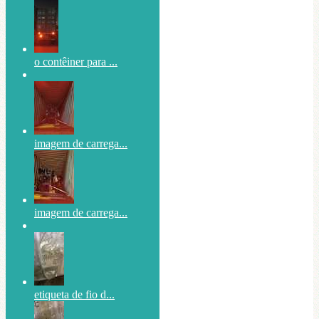
o contêiner para ...
imagem de carrega...
imagem de carrega...
etiqueta de fio d...