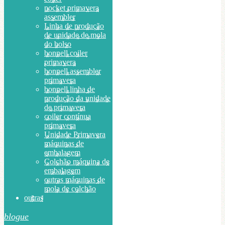
pocket primavera
assembler
Linha de produção
de unidade de mola
do bolso
bonnell coiler
primavera
bonnell assembler
primavera
bonnell linha de
produção da unidade
de primavera
coiler contínua
primavera
Unidade Primavera
máquinas de
embalagem
Colchão máquina de
embalagem
outras máquinas de
mola de colchão
outras
blogue