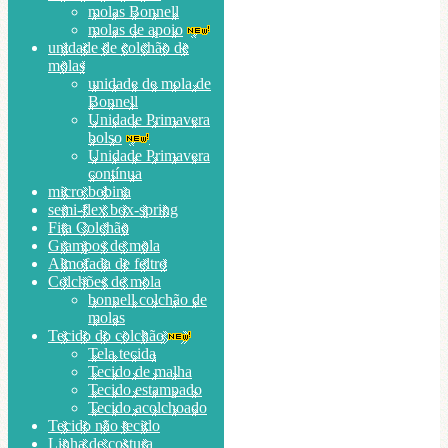
molas Bonnell
molas de apoio
unidade de colchão de
molas
unidade de mola de
Bonnell
Unidade Primavera
bolso
Unidade Primavera
contínua
micro bobina
semi-flex box-spring
Fita Colchão
Grampos de mola
Almofada de feltro
Colchões de mola
bonnell colchão de
molas
Tecido do colchão
Tela tecida
Tecido de malha
Tecido estampado
Tecido acolchoado
Tecido não tecido
Linha de costura