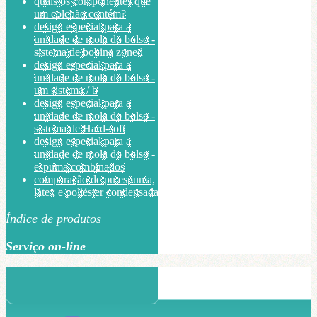
quais os componentes que
um colchão contém?
design especial para a
unidade de mola do bolso -
sistema de bobina zoned
design especial para a
unidade de mola do bolso -
um sistema / b
design especial para a
unidade de mola do bolso -
sistema de Hard-soft
design especial para a
unidade de mola do bolso -
espuma combinados
comparação de pu espuma,
látex e poliéster condensada
Índice de produtos
Serviço on-line