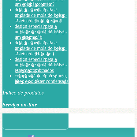
um colchão contém?
design especial para a
unidade de mola do bolso -
sistema de bobina zoned
design especial para a
unidade de mola do bolso -
um sistema / b
design especial para a
unidade de mola do bolso -
sistema de Hard-soft
design especial para a
unidade de mola do bolso -
espuma combinados
comparação de pu espuma,
látex e poliéster condensada
Índice de produtos
Serviço on-line