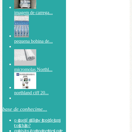
imagem de carrega...
pequena bobina de...
micromolas Northl...
northland ciff 20...
base de conhecime...
o que é pillow top de um
colchão?
quais os componentes que