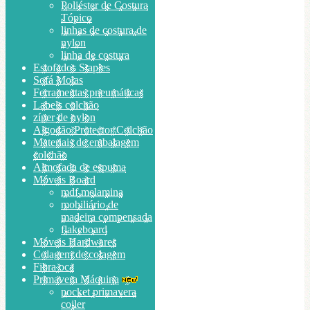
Poliéster de Costura
Tópico
linhas de costura de
nylon
linha de costura
Estofados Staples
Sofá Molas
Ferramentas pneumáticas
Labels colchão
zíper de nylon
Algodão Protector Colchão
Materiais de embalagem
colchão
Almofada de espuma
Móveis Board
mdf melamina
mobiliário de
madeira compensada
flakeboard
Móveis Hardwares
Colagem de colagem
Fibra oca
Primavera Máquina
pocket primavera
coiler