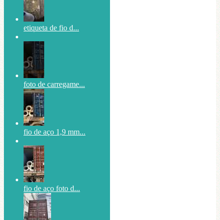
etiqueta de fio d...
foto de carregame...
fio de aço 1,9 mm...
fio de aço foto d...