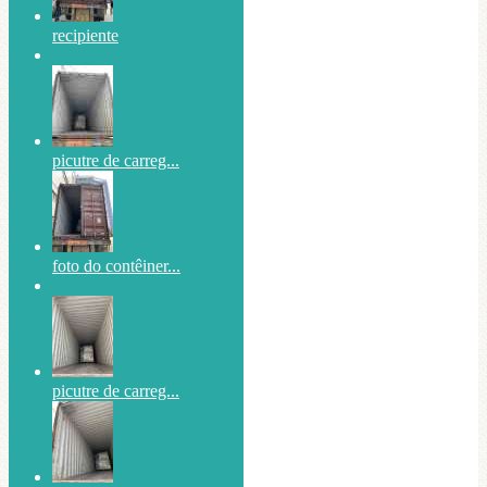
recipiente
picutre de carreg...
foto do contêiner...
picutre de carreg...