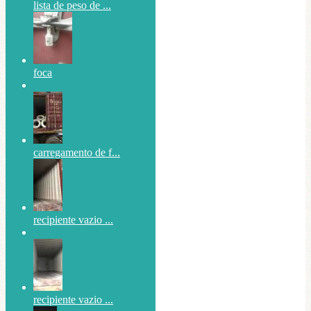
lista de peso de ...
foca
carregamento de f...
recipiente vazio ...
recipiente vazio ...