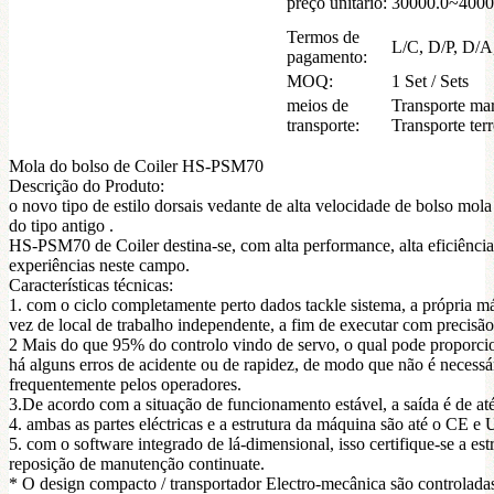
preço unitário:
30000.0~400
Termos de
L/C, D/P, D/A
pagamento:
MOQ:
1 Set / Sets
meios de
Transporte mar
transporte:
Transporte terr
Mola do bolso de Coiler HS-PSM70
Descrição do Produto:
o novo tipo de estilo dorsais vedante de alta velocidade de bolso mol
do tipo antigo .
HS-PSM70 de Coiler destina-se, com alta performance, alta eficiência 
experiências neste campo.
Características técnicas:
1. com o ciclo completamente perto dados tackle sistema, a própria má
vez de local de trabalho independente, a fim de executar com precisão
2 Mais do que 95% do controlo vindo de servo, o qual pode proporc
há alguns erros de acidente ou de rapidez, de modo que não é necessá
frequentemente pelos operadores.
3.De acordo com a situação de funcionamento estável, a saída é de at
4. ambas as partes eléctricas e a estrutura da máquina são até o CE e 
5. com o software integrado de lá-dimensional, isso certifique-se a est
reposição de manutenção continuate.
* O design compacto / transportador Electro-mecânica são controlada