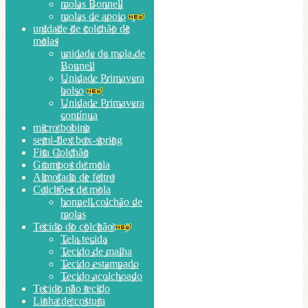
molas Bonnell
molas de apoio
unidade de colchão de
molas
unidade de mola de
Bonnell
Unidade Primavera
bolso
Unidade Primavera
contínua
micro bobina
semi-flex box-spring
Fita Colchão
Grampos de mola
Almofada de feltro
Colchões de mola
bonnell colchão de
molas
Tecido do colchão
Tela tecida
Tecido de malha
Tecido estampado
Tecido acolchoado
Tecido não tecido
Linha de costura