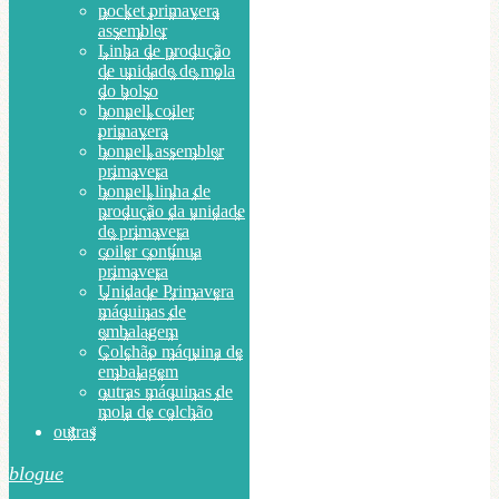
pocket primavera
assembler
Linha de produção
de unidade de mola
do bolso
bonnell coiler
primavera
bonnell assembler
primavera
bonnell linha de
produção da unidade
de primavera
coiler contínua
primavera
Unidade Primavera
máquinas de
embalagem
Colchão máquina de
embalagem
outras máquinas de
mola de colchão
outras
blogue