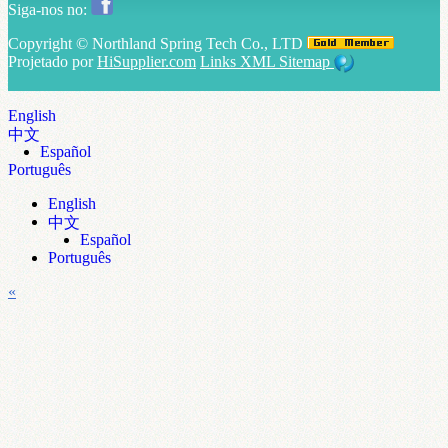
Siga-nos no:
Copyright ©
Northland Spring Tech Co., LTD
Projetado por
HiSupplier.com
Links
XML
Sitemap
English
中文
Español
Português
English
中文
Español
Português
«