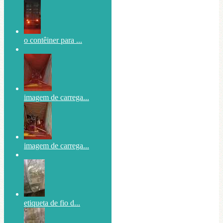
o contêiner para ...
imagem de carrega...
imagem de carrega...
etiqueta de fio d...