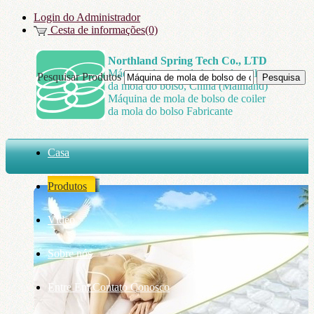
Login do Administrador
Cesta de informações(0)
Northland Spring Tech Co., LTD
Máquina de mola de bolso de coiler
Pesquisar Produtos
da mola do bolso, China (Mainland)
Máquina de mola de bolso de coiler
da mola do bolso Fabricante
Casa
Produtos
Vídeo
Sobre nós
Entre Em Contato Conosco