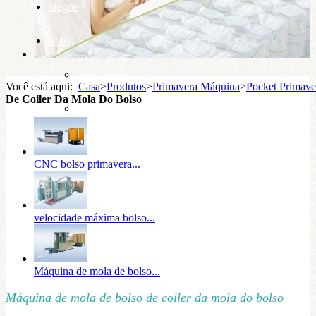
blogue
Mais
Por que nós
Você está aqui:
Casa
>
Produtos
>
Primavera Máquina
>
Pocket Primave
De Coiler Da Mola Do Bolso
base de conhecimento
CNC bolso primavera...
velocidade máxima bolso...
Máquina de mola de bolso...
Máquina de mola de bolso de coiler da mola do bolso