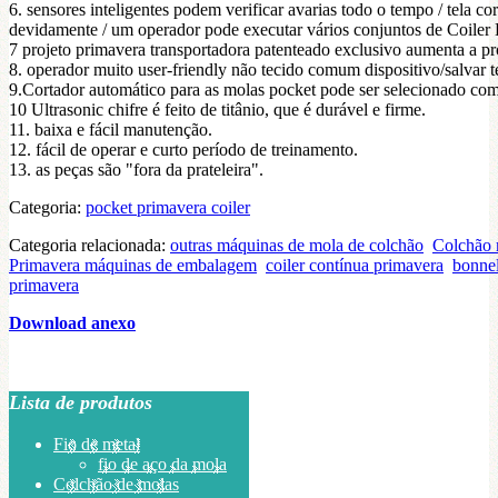
6. sensores inteligentes podem verificar avarias todo o tempo / tela 
devidamente / um operador pode executar vários conjuntos de Coile
7 projeto primavera transportadora patenteado exclusivo aumenta a pro
8. operador muito user-friendly não tecido comum dispositivo/salvar 
9.Cortador automático para as molas pocket pode ser selecionado com
10 Ultrasonic chifre é feito de titânio, que é durável e firme.
11. baixa e fácil manutenção.
12. fácil de operar e curto período de treinamento.
13. as peças são "fora da prateleira".
Categoria:
pocket primavera coiler
Categoria relacionada:
outras máquinas de mola de colchão
Colchão 
Primavera máquinas de embalagem
coiler contínua primavera
bonnel
primavera
Download anexo
Lista de produtos
Fio de metal
fio de aço da mola
Colchão de molas