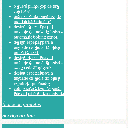
o que é pillow top de um
colchão?
quais os componentes que
um colchão contém?
design especial para a
unidade de mola do bolso -
sistema de bobina zoned
design especial para a
unidade de mola do bolso -
um sistema / b
design especial para a
unidade de mola do bolso -
sistema de Hard-soft
design especial para a
unidade de mola do bolso -
espuma combinados
comparação de pu espuma,
látex e poliéster condensada
Índice de produtos
Serviço on-line