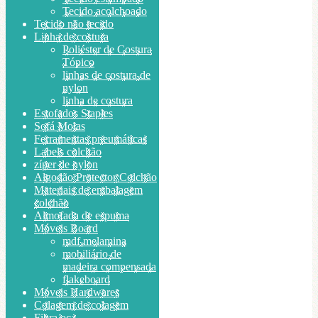
Tecido acolchoado
Tecido não tecido
Linha de costura
Poliéster de Costura
Tópico
linhas de costura de
nylon
linha de costura
Estofados Staples
Sofá Molas
Ferramentas pneumáticas
Labels colchão
zíper de nylon
Algodão Protector Colchão
Materiais de embalagem
colchão
Almofada de espuma
Móveis Board
mdf melamina
mobiliário de
madeira compensada
flakeboard
Móveis Hardwares
Colagem de colagem
Fibra oca