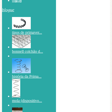
outras
blogue
tipos de primaver...
bonnell colchão d...
história da Prima...
mola (dispositivo...