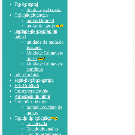
Fio de metal
fio de aço da mola
Colchão de molas
molas Bonnell
molas de apoio
unidade de colchão de
molas
unidade de mola de
Bonnell
Unidade Primavera
bolso
Unidade Primavera
contínua
micro bobina
semi-flex box-spring
Fita Colchão
Grampos de mola
Almofada de feltro
Colchões de mola
bonnell colchão de
molas
Tecido do colchão
Tela tecida
Tecido de malha
Tecido estampado