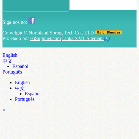
Siga-nos no:
Copyright ©
Northland Spring Tech Co., LTD
Projetado por
HiSupplier.com
Links
XML
Sitemap
English
中文
Español
Português
English
中文
Español
Português
«