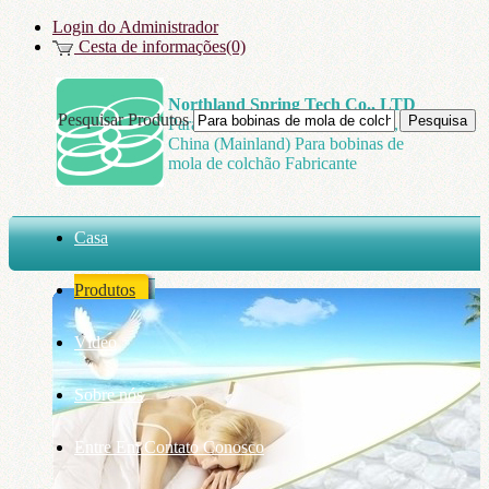
Login do Administrador
Cesta de informações(0)
Northland Spring Tech Co., LTD
Pesquisar Produtos
Para bobinas de mola de colchão,
China (Mainland) Para bobinas de
mola de colchão Fabricante
Casa
Produtos
Vídeo
Sobre nós
Entre Em Contato Conosco