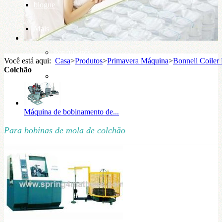
blogue
Mais
Por que nós
Você está aqui:
Casa
>
Produtos
>
Primavera Máquina
>
Bonnell Coiler
Colchão
base de conhecimento
Máquina de bobinamento de...
Para bobinas de mola de colchão