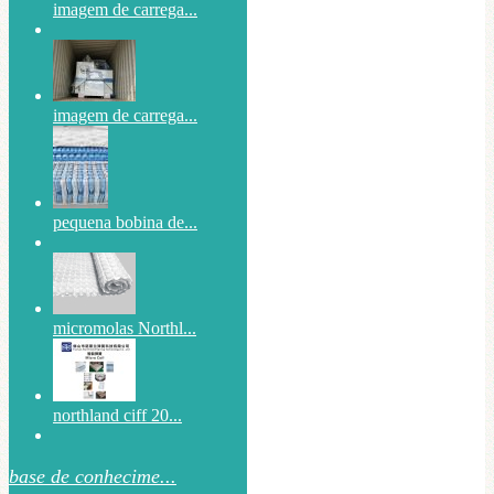
imagem de carrega...
imagem de carrega...
pequena bobina de...
micromolas Northl...
northland ciff 20...
base de conhecime...