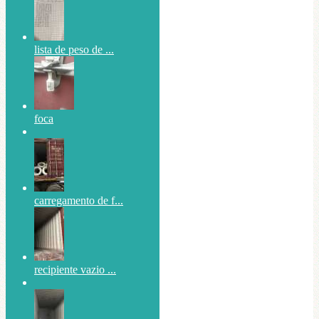
lista de peso de ...
foca
carregamento de f...
recipiente vazio ...