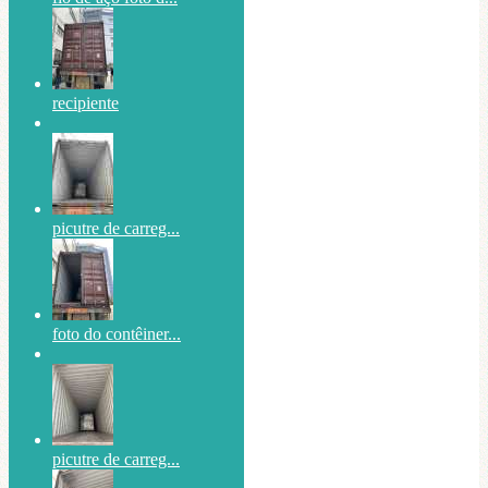
recipiente
picutre de carreg...
foto do contêiner...
picutre de carreg...