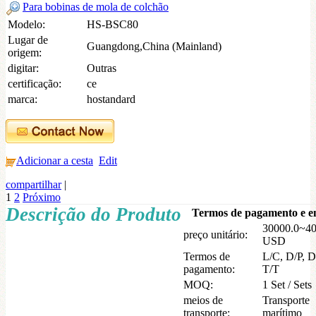
Para bobinas de mola de colchão
Modelo:
HS-BSC80
Lugar de
Guangdong,China (Mainland)
origem:
digitar:
Outras
certificação:
ce
marca:
hostandard
Adicionar a cesta
Edit
compartilhar
|
1
2
Próximo
Descrição do Produto
Termos de pagamento e e
30000.0~40
preço unitário:
USD
Termos de
L/C, D/P, D
pagamento:
T/T
MOQ:
1 Set / Sets
meios de
Transporte
transporte:
marítimo