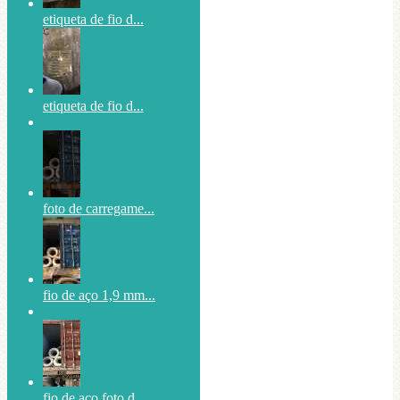
etiqueta de fio d...
etiqueta de fio d...
foto de carregame...
fio de aço 1,9 mm...
fio de aço foto d...