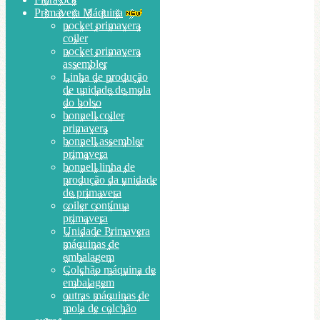
Primavera Máquina
pocket primavera
coiler
pocket primavera
assembler
Linha de produção
de unidade de mola
do bolso
bonnell coiler
primavera
bonnell assembler
primavera
bonnell linha de
produção da unidade
de primavera
coiler contínua
primavera
Unidade Primavera
máquinas de
embalagem
Colchão máquina de
embalagem
outras máquinas de
mola de colchão