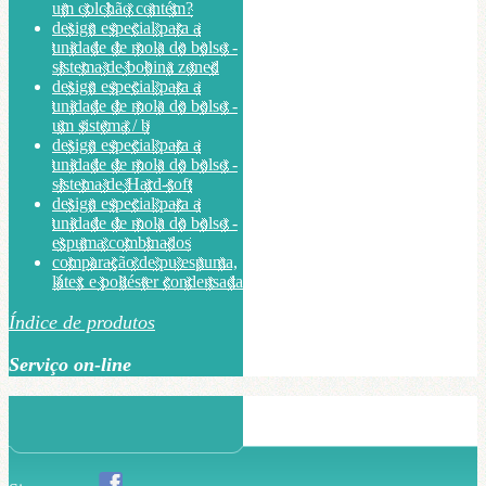
um colchão contém?
design especial para a
unidade de mola do bolso -
sistema de bobina zoned
design especial para a
unidade de mola do bolso -
um sistema / b
design especial para a
unidade de mola do bolso -
sistema de Hard-soft
design especial para a
unidade de mola do bolso -
espuma combinados
comparação de pu espuma,
látex e poliéster condensada
Índice de produtos
Serviço on-line