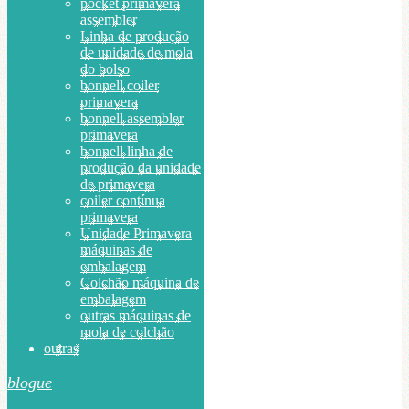
pocket primavera
assembler
Linha de produção
de unidade de mola
do bolso
bonnell coiler
primavera
bonnell assembler
primavera
bonnell linha de
produção da unidade
de primavera
coiler contínua
primavera
Unidade Primavera
máquinas de
embalagem
Colchão máquina de
embalagem
outras máquinas de
mola de colchão
outras
blogue