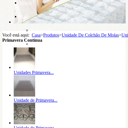
blogue
Mais
Por que nós
Você está aqui:
Casa
>
Produtos
>
Unidade De Colchão De Molas
>
Uni
Primavera Contínua
base de conhecimento
Unidades Primavera...
Unidade de Primavera...
Unidade de Primavera...