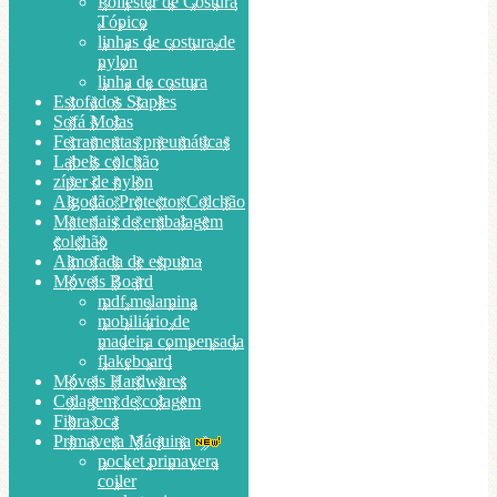
Poliéster de Costura
Tópico
linhas de costura de
nylon
linha de costura
Estofados Staples
Sofá Molas
Ferramentas pneumáticas
Labels colchão
zíper de nylon
Algodão Protector Colchão
Materiais de embalagem
colchão
Almofada de espuma
Móveis Board
mdf melamina
mobiliário de
madeira compensada
flakeboard
Móveis Hardwares
Colagem de colagem
Fibra oca
Primavera Máquina
pocket primavera
coiler