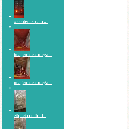
o contêiner para ...
imagem de carrega...
imagem de carrega...
etiqueta de fio d...