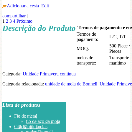
Adicionar a cesta
Edit
compartilhar
|
1
2
3
4
Próximo
Descrição do Produto
Termos de pagamento e en
Termos de
L/C, T/T
pagamento:
500 Piece /
MOQ:
Pieces
meios de
Transporte
transporte:
marítimo
Categoria:
Unidade Primavera contínua
Categoria relacionada:
unidade de mola de Bonnell
Unidade Primave
Lista de produtos
Fio de metal
fio de aço da mola
Colchão de molas
molas Bonnell