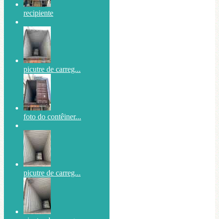
recipiente
picutre de carreg...
foto do contêiner...
picutre de carreg...