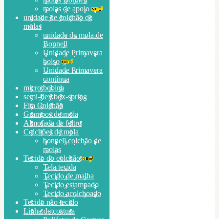
molas de apoio
unidade de colchão de
molas
unidade de mola de
Bonnell
Unidade Primavera
bolso
Unidade Primavera
contínua
micro bobina
semi-flex box-spring
Fita Colchão
Grampos de mola
Almofada de feltro
Colchões de mola
bonnell colchão de
molas
Tecido do colchão
Tela tecida
Tecido de malha
Tecido estampado
Tecido acolchoado
Tecido não tecido
Linha de costura