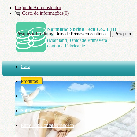
Login do Administrador
Cesta de informações(0)
Northland Spring Tech Co., LTD
Pesquisar Produtos
Unidade Primavera contínua, China
(Mainland) Unidade Primavera
contínua Fabricante
Casa
Produtos
Vídeo
Sobre nós
Entre Em Contato Conosco