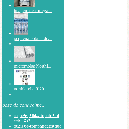
imagem de carrega...
pequena bobina de...
micromolas Northl...
northland ciff 20...
base de conhecime...
o que é pillow top de um
colchão?
quais os componentes que