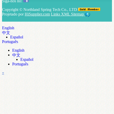
Siga-nos no:
Copyright ©
Northland Spring Tech Co., LTD
Projetado por
HiSupplier.com
Links
XML
Sitemap
English
中文
Español
Português
English
中文
Español
Português
«