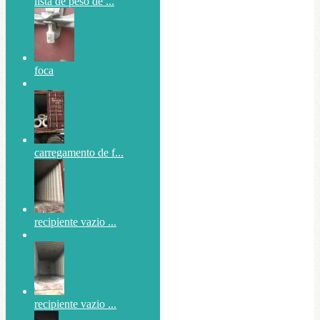
lista de peso de ...
foca
carregamento de f...
recipiente vazio ...
recipiente vazio ...